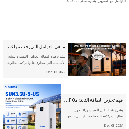
للتواصل مع الجمهور وتقديم معلومات قيمة.
من نحن
سحابة YouESS
ما هي العوامل التي يجب مراعاتها عند تركيب بطاريات الليثيوم؟
تشرح هذه المقالة العوامل التقنية والبيئية
الأساسية التي ينطوي عليها تركيب بطارية
الليثيوم. ويغطي ظروف موقع التثبيت،
Dec. 18, 2025
وتوافق النظام، والامتثال للسلامة، وإدارة
البطارية، والإعداد الميكانيكي، وتخطيط
الصيانة لدعم عملية تخزين الطاقة الآمنة
والموثوقة.
فهم تخزين الطاقة الثابتة LiFePO₄: دليل شامل من SUNESS
يشرح هذا الدليل السبب وراء تحول
بطاريات LiFePO₄ - خاصة تلك التي تنتجها
SUNESS - بشكل متزايد إلى الحل المفضل
Dec. 05, 2025