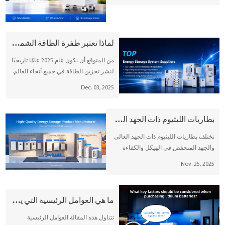
لأنظمة تخزين الطاقة الثابتة (ESS)، التي
تغطي الأسس التقنية والتكوينات العملية
والتطبيقات الواقعية.
لماذا تعتبر طفرة الطاقة الشمسية والتخزين في عام 2025 أمرًا مهمًا - وما الذي تقدمه شركة SUNESS إلى الطاولة
من المتوقع أن يكون عام 2025 عامًا تاريخيًا
لنشر تخزين الطاقة في جميع أنحاء العالم.
وفقًا للتقارير الأخيرة الصادرة عن مجلة
Dec. 03, 2025
pv، وصلت عمليات نشر نظام تخزين طاقة
البطاريات العالمية على مستوى الشبكة
(BESS) بالفعل إلى 156 جيجاوات في
بطاريات الليثيوم ذات الجهد العالي مقابل الجهد المنخفض: كيفية اختيار نظام تخزين الطاقة المناسب؟
الساعة منذ بداية العام حتى الآن، ومن
تختلف بطاريات الليثيوم ذات الجهد العالي
المقرر تشغيل أكثر من 150 جيجاوات في
والجهد المنخفض في الهيكل والكفاءة
الساعة بحلول نهاية العام.
والتطبيقات. توفر شركة Sunes كلا الحلين،
Nov. 25, 2025
حيث تقدم أنظمة تخزين طاقة مرنة وقابلة
للتطوير وموثوقة للمنازل والشركات.
تعرف على كيفية اختيار النظام المناسب
ما هي العوامل الرئيسية التي ينبغي مراعاتها عند شراء بطاريات الليثيوم؟
لتحسين السلامة والتكلفة والأداء.
تتناول هذه المقالة العوامل الرئيسية