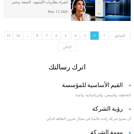
لشراء بطاريات الليثيوم - السعة، وعمر
الدورة، والسلامة، ودرجة الحرارة،
Nov. 17, 2025
والتوافق مع العاكس - وتسلط الضوء على
حلول تخزين الطاقة الموثوقة من SUNESS.
السابق
1
2
3
4
5
6
7
8
...
18
19
التالي
اترك رسالتك
القيم الأساسية للمؤسسة
العاطفة، والسعي، والبراغماتية، واعدة
رؤية الشركة
أن نصبح شركة رائدة عالميًا في مجال تخزين الطاقة الذكي
مهمة الشركة